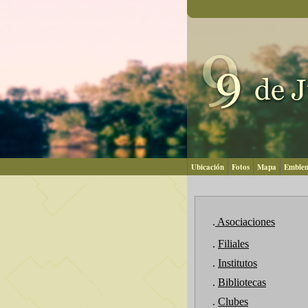
Ubicación
Fotos
Mapa
Emble
.
Asociaciones
.
Filiales
.
Institutos
.
Bibliotecas
.
Clubes