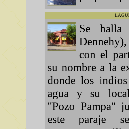
LAGU
Se halla
Dennehy),
con el pa
su nombre a la e
donde los indios
agua y su loca
"Pozo Pampa" ju
este paraje s