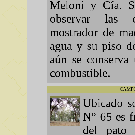
Meloni y Cía. Si
observar las e
mostrador de ma
agua y su piso de
aún se conserva 
combustible.
CAMPO
Ubicado so
N° 65 es f
del pato