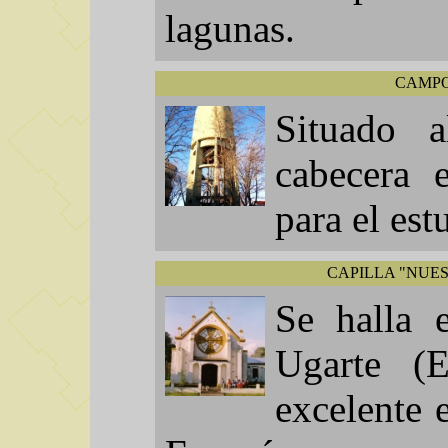
lagunas.
CAMPO
Situado 
cabecera 
para el est
CAPILLA "NUE
Se halla 
Ugarte (
excelente 