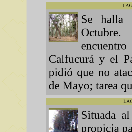
LAG
Se halla
Octubre.
encuentr
Calfucurá y el P
pidió que no ata
de Mayo; tarea qu
LA
Situada al
propicia pa