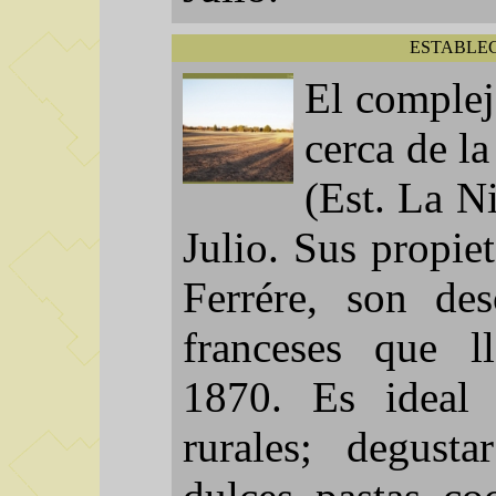
ESTABLEC
El complej
cerca de l
(Est. La N
Julio. Sus propie
Ferrére, son des
franceses que l
1870. Es ideal 
rurales; degusta