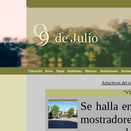
Ubicación
Fotos
Mapa
Emblemas
Historia
Instituciones
Turism
Atractivos del p
"V
Se halla e
mostrador