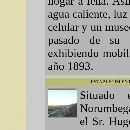
hogar a leña. As
agua caliente, luz 
celular y un muse
pasado de su f
exhibiendo mobil
año 1893.
ESTABLECIMIENT
Situado 
Norumbega
el Sr. Hug